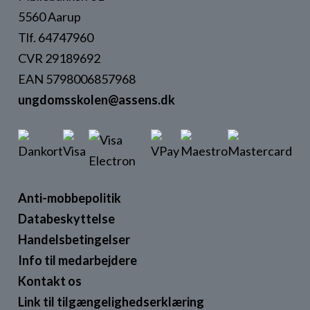
5560 Aarup
Tlf. 64747960
CVR 29189692
EAN 5798006857968
ungdomsskolen@assens.dk
Anti-mobbepolitik
Databeskyttelse
Handelsbetingelser
Info til medarbejdere
Kontakt os
Link til tilgængelighedserklæring