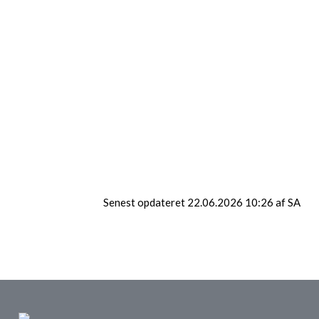
Djurs Sommerland
Kanotur Gudenåen
Go Monkey
Fyns Sommerland
Senest opdateret 22.06.2026 10:26 af SA